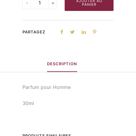
DREAM
AJOUTER AU
-
+
PANIER
quantity
PARTAGEZ
DESCRIPTION
Parfum pour Homme
30ml
PRODUITS SIMILAIRES