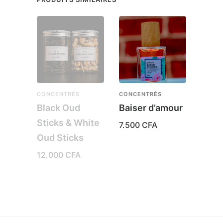
CONCENTRÉS
CONCENTRÉS
PARFU
Black Oud
Baiser d’amour
Bath
Sticks & White
7.500
CFA
3.00
Oud Sticks
12.000
CFA